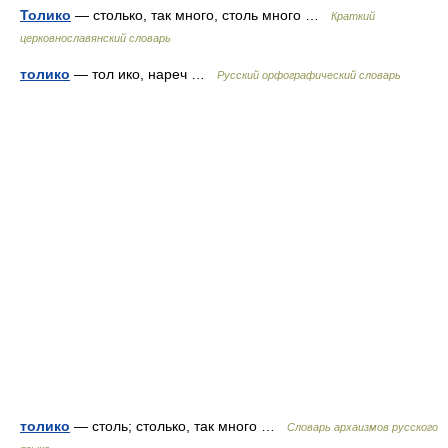
Толико
— столько, так много, столь много …
Краткий
церковнославянский словарь
толико
— тол ико, нареч …
Русский орфографический словарь
толико
— столь; столько, так много …
Cловарь архаизмов русского