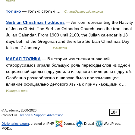
языка
толико
— толькі; столькі …
Старабеларускі лексікон
Serbian Christmas traditions
— An icon representing the Nativity
of Jesus Christ. The Serbian Orthodox Church uses the traditional
Julian Calendar. From 1900 until 2100, the Julian calendar is 13
days behind the Gregorian and therefore Serbian Christmas Day
falls on 7 January… …
Wikipedia
МАЛАЯ ТОЛИКА
— В истории изменения значений
старорусизмов играли большую роль переходы слов из одной
социальной среды в другую или из одного стиля речи в другой.
Особенно разнообразно и широко было преломляющее
влияние официально делового языка с примыкающими к …
История слов
© Academic, 2000-2026
18+
Contact us:
Technical Support
,
Advertising
Dictionaries export
, created on PHP,
Joomla,
Drupal,
WordPress,
MODx.