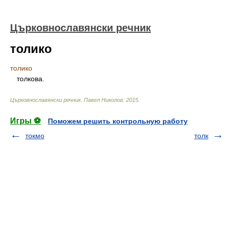
Църковнославянски речник
толико
толико
толкова.
Църковнославянски речник
.
Павел Николов
.
2015
.
Игры ⚽
Поможем решить контрольную работу
токмо
толк