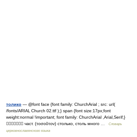
толико
— @font face {font family: ChurchArial ; src: url(
/fonts/ARIAL Church 02.ttf );} span {font size:17px;font
weight:normal !important; font family: ChurchArial ,Arial,Serif;}
 част. (τοσοῦτον) столько, столь много …
Словарь
церковнославянского языка